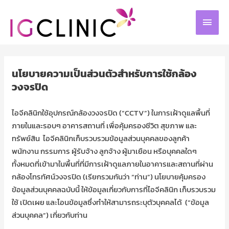
Skip
MAIN
to
MEN
content
นโยบายความเป็นส่วนตัวสำหรับการใช้กล้อง
วงจรปิด
ไอจีคลินิกใช้อุปกรณ์กล้องวงจรปิด (“CCTV”) ในการเฝ้าดูแลพื้นที่
ภายในและรอบๆ อาคารสถานที่ เพื่อคุ้มครองชีวิต สุขภาพ และ
ทรัพย์สิน ไอจีคลินิกเก็บรวบรวมข้อมูลส่วนบุคคลของลูกค้า
พนักงาน กรรมการ ผู้รับจ้าง ลูกจ้าง ผู้มาเยือน หรือบุคคลใดๆ
ทั้งหมดที่เข้ามาในพื้นที่ที่มีการเฝ้าดูแลภายในอาคารและสถานที่ผ่าน
กล้องโทรทัศน์วงจรปิด (เรียกรวมกันว่า “ท่าน”) นโยบายคุ้มครอง
ข้อมูลส่วนบุคคลฉบับนี้ ให้ข้อมูลเกี่ยวกับการที่ไอจีคลินิก เก็บรวบรวม
ใช้ เปิดเผย และโอนข้อมูลซึ่งทำให้สามารถระบุตัวบุคคลได้ (“ข้อมูล
ส่วนบุคคล”) เกี่ยวกับท่าน