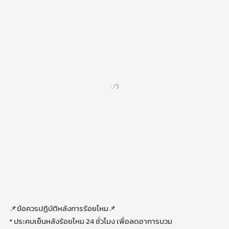
📌ข้อควรปฏิบัติหลังการร้อยไหม📌
* ประคบเย็นหลังร้อยไหม 24 ชั่วโมง เพื่อลดอาการบวม