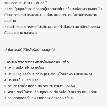
ระยะเวลาประมาณ 1-2 สัปดาห์
* อาจมีปุ่มนูนเล็กๆ หรือรอยบุ๋มเกิดจากไหมที่ร้อยอยู่ชิดผิวหนังเกินไป
เป็นอาการปกติ ประมาณ 1-3 เดือน จะค่อยๆ หายไปตามการละลาย
ของไหม
* แนะนำทานอาหารพวกโปรตีน เช่น อกไก่ เนื้อปลา นม หลีกเลี่ยงของ
มัน ของหวาน ของทอด
📌ข้อควรปฏิบัติหลังร้อยไหมจมูก😍
1. ห้ามแกะพลาสเตอร์ 48 ชั่วโมงหลังร้อยเสร็จ
2. ห้ามแผลโดนน้ำ 24 ชั่วโมง
3. ห้าม บีบ ลูบ คลำบริเวณจมูก 1 เดือน (โดยเฉพาะบริเวณแผล)
4. ประคบเย็น 1-7 วันแรก
5. ทานยา ฆ่าเชื้อ แก้อักเสบ ลดบวม ตามที่หมอแจ้ง
6. งดเลเซอร์ ไอความร้อนทุกชนิด เช่น อบไอน้ำ อบซาวหน้า 1 เดือน
7. งดแอลกอฮอล์ ของหมักดอง ของแสลง 7 วันค่ะ