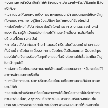
* งดทานยาหรือวิตามินที่ทำให้เลือดออก เช่น แอสไพริน, Vitamin E, ใบ
แป๊ะก๊วย
* เวลานอน ให้นอนหงายนิ่งๆ อย่าเผลอนอนคว่ำ นอนตะแคงให้ใบหน้าถู
กับหมอน เพราะอาจรู้สึกเจ็บแปล๊บๆ ในตำแหน่งที่ร้อยไหมได้
* หลังร้อยไหม 1 สัปดาห์ควรสัมผัสใบหน้าเบาๆ บางคนเผลอล้างหน้า
แรงๆ ก็อาจรู้สึกเจ็บแปล๊บๆ ไหมได้ (ควรหลีกเลี่ยงการสัมผัสทั้ง
บริเวณที่รักษา 2-3 วัน)
* ภายใน 2 สัปดาห์แรก ห้ามทำเลเซอร์ ทรีตเม้นต์นวดหน้าต่างๆ รวม
ทั้งว่ายน้ำ หรือโยคะ เนื่องจากการร้อยไหมนั้นมีรอยแผล เพียงแต่คุณ
มองไม่เห็น จึงควรป้องกันทุกกิจกรรมที่สร้างโอกาสให้เชื้อโรคซึมเข้าสู่
ใบหน้าคุณได้
* หลังการร้อยไหมควรทานยาแก้อักเสบเป็นระยะเวลา 5-7 วัน จะช่วยให้
อาการอักเสบหายเร็วขึ้น
* หากมีอาการบวม ปวด บริเวณร้อยไหม แก้โดยทานยาแก้ปวด ยาลด
บวมได้ค่ะ
* รอยเขียวช้ำบริเวณที่ร้อยไหมอาจพบได้เล็กน้อย กรณีมีปร่ะวัติการ
ทานยาลิ่มเลือด, Aspirin หรือ วิตามิน E อาหารเสริมบางชนิดเช่น
Fish oil, Primrose รอยเขียวจะค่อยๆ จางลง และหายได้เองภายใน