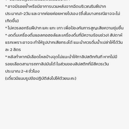
* อาจมีรอยช้ำหรือมีอาการบวมหลังจากฉีดบริเวณริมฝีปาก
ประมาณ1-2วัน และจากค่อยค่อยหายไปเอง (ซึ่งในบางกรณีอาจจะไม่
เกิดขึ้น)
* ไม่ควรลอกริมฝีปาก แคะ แกะ เกา เพื่อป้องกันการสูญเสียความชุ่มชื้น
* งดดื่มเครื่องดื่มแอลกอฮอล์และเครื่องดื่มที่มีความร้อนช่วง1 สัปดาห์
แรกเพราะอาจจะทำให้รูปปากเสียทรงได้ แนะนำควรดื่มน้ำเปล่าให้ได้วัน
ละ 2 ลิตร
* หลังทำหากมีเลือดไหลบ้างจุดไม่แนะนำให้ทาลิปสติกทันที หากไม่มี
รอยเลือดสามารถทาลิปมันได้ ในส่วนของลิปสติกที่มีสีควรเว้น
ประมาณ 2-4 ชั่วโมง
(เดี๋ยวมีแนบรูปข้อปฏิบัติส่งไปให้ด้วยนะคะ)