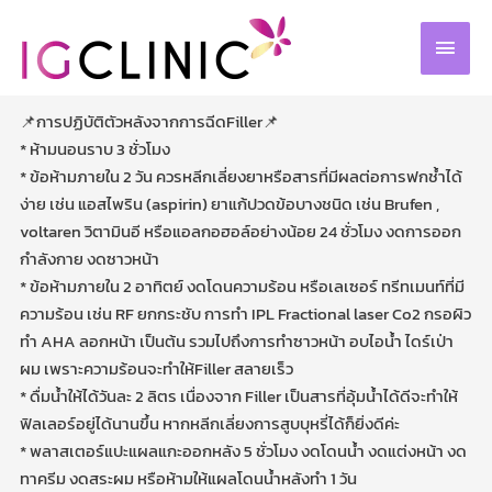
Skip
MAIN
to
MEN
content
📌การปฏิบัติตัวหลังจากการฉีดFiller📌
* ห้ามนอนราบ 3 ชั่วโมง
* ข้อห้ามภายใน 2 วัน ควรหลีกเลี่ยงยาหรือสารที่มีผลต่อการฟกช้ำได้
ง่าย เช่น แอสไพริน (aspirin) ยาแก้ปวดข้อบางชนิด เช่น Brufen ,
voltaren วิตามินอี หรือแอลกอฮอล์อย่างน้อย 24 ชั่วโมง งดการออก
กำลังกาย งดซาวหน้า
* ข้อห้ามภายใน 2 อาทิตย์ งดโดนความร้อน หรือเลเซอร์ ทรีทเมนท์ที่มี
ความร้อน เช่น RF ยกกระชับ การทำ IPL Fractional laser Co2 กรอผิว
ทำ AHA ลอกหน้า เป็นต้น รวมไปถึงการทำซาวหน้า อบไอน้ำ ไดร์เป่า
ผม เพราะความร้อนจะทำให้Filler สลายเร็ว
* ดื่มน้ำให้ได้วันละ 2 ลิตร เนื่องจาก Filler เป็นสารที่อุ้มน้ำได้ดีจะทำให้
ฟิลเลอร์อยู่ได้นานขึ้น หากหลีกเลี่ยงการสูบบุหรี่ได้ก็ยิ่งดีค่ะ
* พลาสเตอร์แปะแผลแกะออกหลัง 5 ชั่วโมง งดโดนน้ำ งดแต่งหน้า งด
ทาครีม งดสระผม หรือห้ามให้แผลโดนน้ำหลังทำ 1 วัน