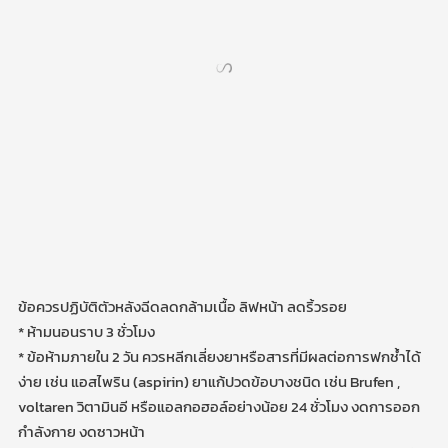
ข้อควรปฏิบัติตัวหลังฉีดลดกล้ามเนื้อ ลิฟหน้า ลดริ้วรอย
* ห้ามนอนราบ 3 ชั่วโมง
* ข้อห้ามภายใน 2 วัน ควรหลีกเลี่ยงยาหรือสารที่มีผลต่อการฟกช้ำได้
ง่าย เช่น แอสไพริน (aspirin) ยาแก้ปวดข้อบางชนิด เช่น Brufen ,
voltaren วิตามินอี หรือแอลกอฮอล์อย่างน้อย 24 ชั่วโมง งดการออก
กำลังกาย งดซาวหน้า