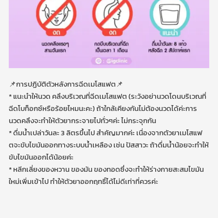
📌การปฏิบัติตัวหลังการฉีดเมโสแฟต📌
* แนะนำให้นวด คลึงบริเวณที่ฉีดเมโสแฟต (ระวังอย่านวดโดนบริเวณที่
ฉีดโบท็อกซ์หรือร้อยไหมนะคะ) ถ้าใกล้เคียงกันไม่ต้องนวดได้ค่ะการ
นวดคลึงจะทำให้ตัวยากระจายไปทั่วๆค่ะ ไม่กระจุกกัน
* ดื่มน้ำเปล่าวันละ 3 ลิตรขึ้นไป สำคัญมากค่ะ เนื่องจากตัวยาเมโสแฟ
ตจะขับไขมันออกทางระบบน้ำเหลือง เช่น ปัสสาวะ ถ้าดื่มน้ำน้อยจะทำให้
ขับไขมันออกได้น้อยค่ะ
* หลีกเลี่ยงของหวาน ของมัน ของทอดซึ่งจะทำให้ร่างกายสะสมไขมัน
ใหม่เพิ่มเข้าไป ทำให้ตัวยาออกฤทธิ์ได้ไม่ดีเท่าที่ควรค่ะ